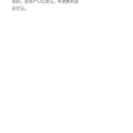
良好。总资产12亿余元，年销售利润
近亿元。