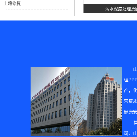
土壤修复
污水深度处理及
理P
土壤修
产，
营资质
健康
集团
司、