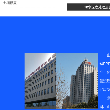
土壤修复
污水深度处理及
理P
土壤修
产，
营资质
健康
集团
司、