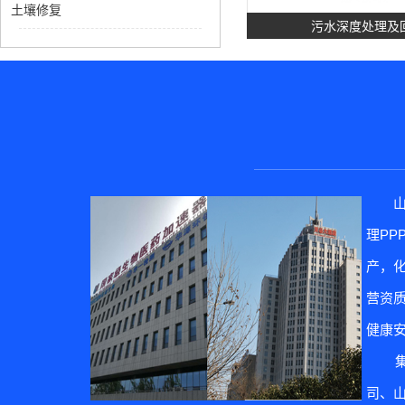
土壤修复
污水深度处理及
理P
土壤修
产，
营资质
健康
集团
司、