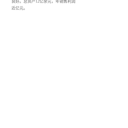
良好。总资产12亿余元，年销售利润
近亿元。