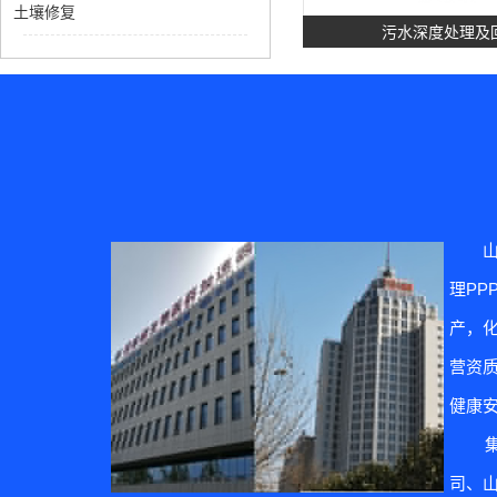
土壤修复
污水深度处理及
理P
土壤修
产，
营资质
健康
集团
司、