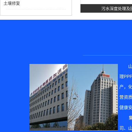
土壤修复
污水深度处理及
理P
土壤修
产，
营资质
健康
集团
司、