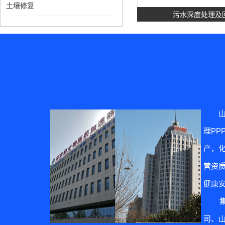
土壤修复
污水深度处理及
理P
土壤修
产，
营资质
健康
集团
司、