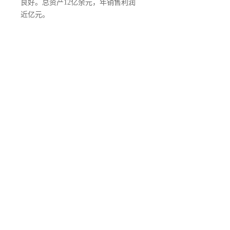
良好。总资产12亿余元，年销售利润
近亿元。