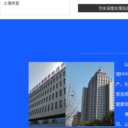
土壤修复
污水深度处理及
理P
土壤修
产，
营资质
健康
集团
司、