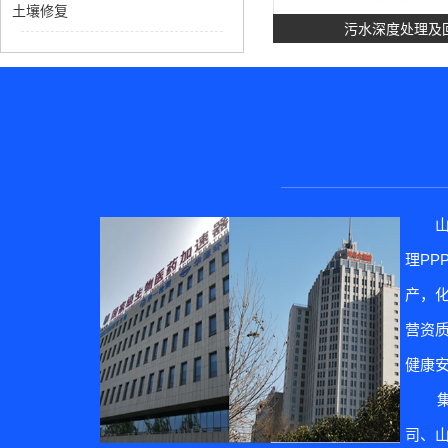
土壤修复
污水深度处理及
理P
土壤修
产，
营资质
健康
集团
司、