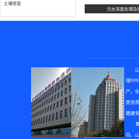
土壤修复
污水深度处理及
理P
土壤修
产，
营资质
健康
集团
司、