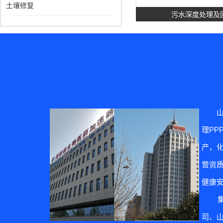
土壤修复
污水深度处理及
理P
土壤修
产，
营资质
健康
集团
司、