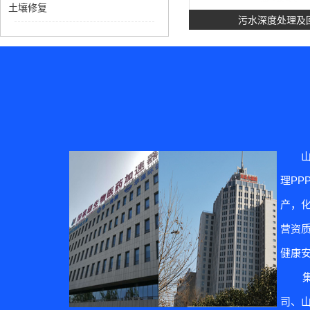
土壤修复
污水深度处理及
理P
土壤修
产，
营资质
健康
集团
司、